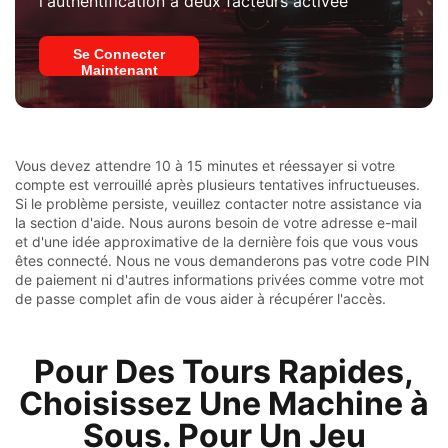
l'authentification à deux facteurs activée
Se Connecter
Maintenant
Vous devez attendre 10 à 15 minutes et réessayer si votre
compte est verrouillé après plusieurs tentatives infructueuses.
Si le problème persiste, veuillez contacter notre assistance via
la section d'aide. Nous aurons besoin de votre adresse e-mail
et d'une idée approximative de la dernière fois que vous vous
êtes connecté. Nous ne vous demanderons pas votre code PIN
de paiement ni d'autres informations privées comme votre mot
de passe complet afin de vous aider à récupérer l'accès.
Pour Des Tours Rapides,
Choisissez Une Machine à
Sous. Pour Un Jeu