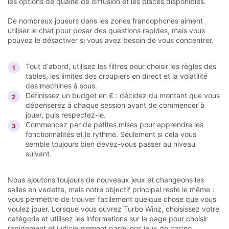
les options de qualité de diffusion et les places disponibles.
De nombreux joueurs dans les zones francophones aiment
utiliser le chat pour poser des questions rapides, mais vous
pouvez le désactiver si vous avez besoin de vous concentrer.
Tout d'abord, utilisez les filtres pour choisir les règles des
tables, les limites des croupiers en direct et la volatilité
des machines à sous.
Définissez un budget en € : décidez du montant que vous
dépenserez à chaque session avant de commencer à
jouer, puis respectez-le.
Commencez par de petites mises pour apprendre les
fonctionnalités et le rythme. Seulement si cela vous
semble toujours bien devez-vous passer au niveau
suivant.
Nous ajoutons toujours de nouveaux jeux et changeons les
salles en vedette, mais notre objectif principal reste le même :
vous permettre de trouver facilement quelque chose que vous
voulez jouer. Lorsque vous ouvrez Turbo Winz, choisissez votre
catégorie et utilisez les informations sur la page pour choisir
rapidement et judicieusement parmi nos jeux de casino.