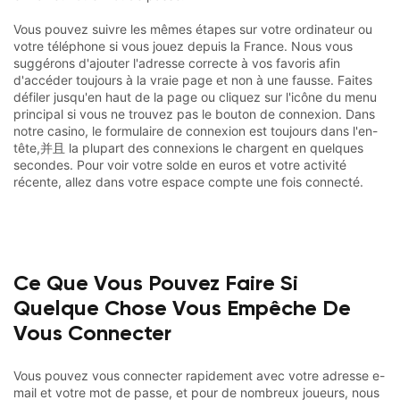
Vous pouvez suivre les mêmes étapes sur votre ordinateur ou
votre téléphone si vous jouez depuis la France. Nous vous
suggérons d'ajouter l'adresse correcte à vos favoris afin
d'accéder toujours à la vraie page et non à une fausse. Faites
défiler jusqu'en haut de la page ou cliquez sur l'icône du menu
principal si vous ne trouvez pas le bouton de connexion. Dans
notre casino, le formulaire de connexion est toujours dans l'en-
tête,并且 la plupart des connexions le chargent en quelques
secondes. Pour voir votre solde en euros et votre activité
récente, allez dans votre espace compte une fois connecté.
Ce Que Vous Pouvez Faire Si
Quelque Chose Vous Empêche De
Vous Connecter
Vous pouvez vous connecter rapidement avec votre adresse e-
mail et votre mot de passe, et pour de nombreux joueurs, nous