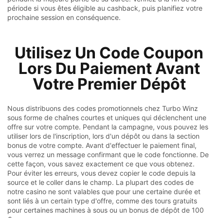
période si vous êtes éligible au cashback, puis planifiez votre
prochaine session en conséquence.
Utilisez Un Code Coupon
Lors Du Paiement Avant
Votre Premier Dépôt
Nous distribuons des codes promotionnels chez Turbo Winz
sous forme de chaînes courtes et uniques qui déclenchent une
offre sur votre compte. Pendant la campagne, vous pouvez les
utiliser lors de l'inscription, lors d'un dépôt ou dans la section
bonus de votre compte. Avant d'effectuer le paiement final,
vous verrez un message confirmant que le code fonctionne. De
cette façon, vous savez exactement ce que vous obtenez.
Pour éviter les erreurs, vous devez copier le code depuis la
source et le coller dans le champ. La plupart des codes de
notre casino ne sont valables que pour une certaine durée et
sont liés à un certain type d'offre, comme des tours gratuits
pour certaines machines à sous ou un bonus de dépôt de 100