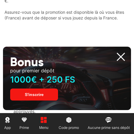
€.
Assurez-vous que la promotion est disponible là où vous êtes
(France) avant de déposer si vous jouez depuis la France.
Où Nous Publions Les Codes Coupon
Bonus
La liste la plus précise se trouve sur la page des
pour premier dépôt
promotions, qui est mise à jour au début et à la fin des
1000€ + 250 FS
campagnes.
Codes ciblés envoyés par e-mail aux joueurs de retour,
souvent liés à une fourchette de dépôt.
Notifications par SMS ou push : offres à fenêtre courte qui
S'inscrire
se terminent rapidement.
Pages partenaires : codes choisis partagés par des affiliés
approuvés.
Pour information, Turbo Winz n'exige pas que vous saisissiez un
App
Prime
Code promo
Aucune prime sans dépôt
Menu
code pour chaque bonus. Certaines offres peuvent être