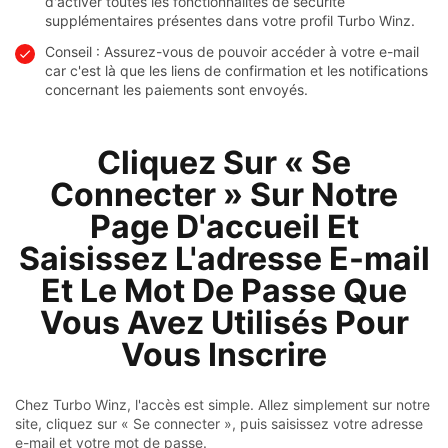
d'activer toutes les fonctionnalités de sécurité
supplémentaires présentes dans votre profil Turbo Winz.
Conseil : Assurez-vous de pouvoir accéder à votre e-mail
car c'est là que les liens de confirmation et les notifications
concernant les paiements sont envoyés.
Cliquez Sur « Se
Connecter » Sur Notre
Page D'accueil Et
Saisissez L'adresse E-mail
Et Le Mot De Passe Que
Vous Avez Utilisés Pour
Vous Inscrire
Chez Turbo Winz, l'accès est simple. Allez simplement sur notre
site, cliquez sur « Se connecter », puis saisissez votre adresse
e-mail et votre mot de passe.