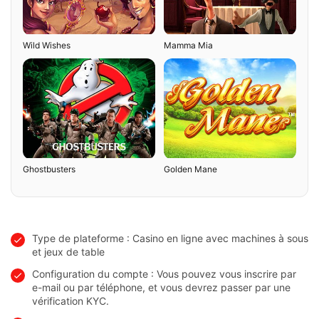
Wild Wishes
Mamma Mia
Ghostbusters
Golden Mane
Type de plateforme : Casino en ligne avec machines à sous
et jeux de table
Configuration du compte : Vous pouvez vous inscrire par
e-mail ou par téléphone, et vous devrez passer par une
vérification KYC.