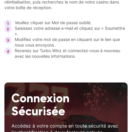
réinitialisation, puis recherchez le nom de notre casino dans
votre boîte de réception.
Veuillez cliquer sur Mot de passe oublié.
Saisissez votre adresse e-mail et cliquez sur « Soumettre
».
Modifiez votre mot de passe en cliquant sur le lien que
nous vous envoyons.
Revenez sur Turbo Winz et connectez-vous à nouveau
avec les nouvelles informations.
Connexion
Sécurisée
Accédez à votre compte en toute sécurité avec